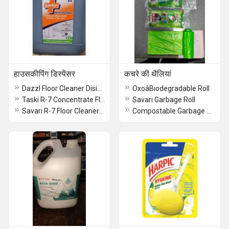
हाउसकीपिंग डिस्पेंसर
कचरे की थैलियां
Dazzl Floor Cleaner Disinfectant 5ltr
OxoâBiodegradable Roll
Taski R-7 Concentrate Floor cleaner 5ltr
Savari Garbage Roll
Savari R-7 Floor Cleaner 5ltr
Compostable Garbage Roll Beco