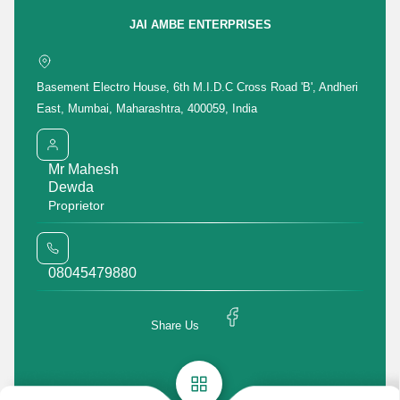
Get Quotation
Get Price List
Discuss Requirement
JAI AMBE ENTERPRISES
Enter Buying Requirement Details
Basement Electro House, 6th M.I.D.C Cross Road 'B', Andheri
East, Mumbai, Maharashtra, 400059, India
Mr Mahesh
मोबाइल number
Dewda
Proprietor
08045479880
Share Us
Featured Products