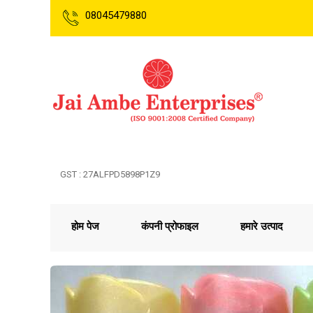
08045479880
GST : 27ALFPD5898P1Z9
होम पेज
कंपनी प्रोफाइल
हमारे उत्पाद