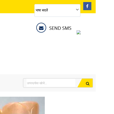
भाषा बदलें