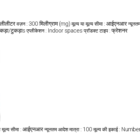
िलीलीटर
300 मिलीग्राम (mg)
आईएनआर
वज़न :
मूल्य या मूल्य सीमा :
न्यूनत
ुकड़ा/टुकड़ाs
Indoor spaces
फ्रेशनर
एप्लीकेशन :
प्रॉडक्ट टाइप :
आईएनआर
100
Numbe
ा मूल्य सीमा :
न्यूनतम आदेश मात्रा :
मूल्य की इकाई :