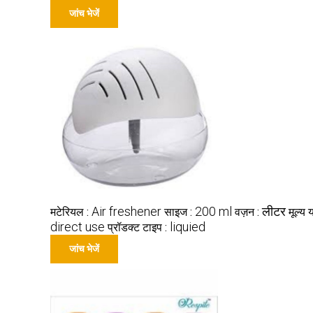
जांच भेजें
Air freshener
200 ml
लीटर
मटेरियल :
साइज :
वज़न :
मूल्य 
direct use
liquied
प्रॉडक्ट टाइप :
जांच भेजें