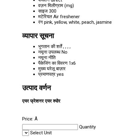
फंक्शन
direct
वज़न
मिलीग्राम (mg)
साइज
300
मटेरियल
Air freshener
रंग
pink, yellow, white, peach, jasmine
व्यापार सूचना
भुगतान की शर्तें
, , , ,
नमूना उपलब्ध
No
नमूना नीति
पैकेजिंग का विवरण
1x6
मुख्य घरेलू बाज़ार
प्रमाणपत्र
yes
उत्पाद वर्णन
एयर फ्रेशनर एयर श्योर
Price:
Â
Quantity
Select Unit