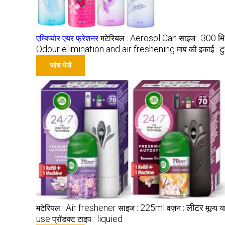
Aerosol Can
300 म
एम्बिप्योर एयर फ्रेशनर
मटेरियल :
साइज :
Odour elimination and air freshening
ट
माप की इकाई :
जांच भेजें
Air freshener
225ml
लीटर
मटेरियल :
साइज :
वज़न :
मूल्य य
use
liquied
प्रॉडक्ट टाइप :