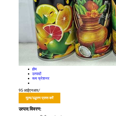
होम
उत्पादों
रूम फ्रेशनर
95 आईएनआर
/
मूल्य/उद्धरण प्राप्त करें
उत्पाद विवरण: