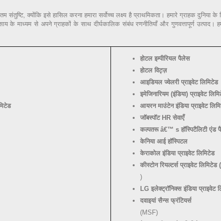
संतुष्टि, क्योंकि इसे हासिल करना हमारा सर्वोच्च लक्ष्य है प्राथमिकता। हमारे ग्राहक दुनिया के विभ
ष व्यवसाय के माध्यम से अपने ग्राहकों के साथ दीर्घकालिक संबंध रणनीतियाँ और गुणवत्तापूर्ण उत्पाद
होटल इम्पीरियल पैलेस
होटल विट्ज़
आइडियल ज्वेलरी प्राइवेट लिमिटेड
इमेजिनारियम (इंडिया) प्राइवेट लिमि
मिटेड
आयरन माउंटेन इंडिया प्राइवेट लिमि
जॉबस्पॉट HR सेवाएँ
कल्पतरू â€™ s हॉस्पिटैलिटी एंड फै
केनिया आई हॉस्पिटल
केराकोल इंडिया प्राइवेट लिमिटेड
कीस्टोन रियल्टर्स प्राइवेट लिमिटेड 
)
LG इलेक्ट्रॉनिक्स इंडिया प्राइवेट 
दवाइयां सैन्स फ्रंटियर्स
(MSF)