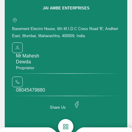
Get Quotation
Get Price List
Discuss Requirement
JAI AMBE ENTERPRISES
Enter Buying Requirement Details
Basement Electro House, 6th M.I.D.C Cross Road 'B', Andheri
East, Mumbai, Maharashtra, 400059, India
Mr Mahesh
मोबाइल number
Dewda
Proprietor
08045479880
Share Us
Featured Products