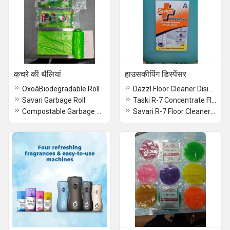
कचरे की थैलियां
हाउसकीपिंग डिस्पेंसर
OxoâBiodegradable Roll
Dazzl Floor Cleaner Disinfectant 5ltr
Savari Garbage Roll
Taski R-7 Concentrate Floor cleaner 5ltr
Compostable Garbage Roll Beco
Savari R-7 Floor Cleaner 5ltr