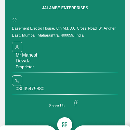
Get Quotation
Get Price List
Discuss Requirement
JAI AMBE ENTERPRISES
Enter Buying Requirement Details
Basement Electro House, 6th M.I.D.C Cross Road 'B', Andheri
East, Mumbai, Maharashtra, 400059, India
Mr Mahesh
मोबाइल number
Dewda
Proprietor
08045479880
Share Us
Featured Products