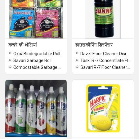
कचरे की थैलियां
हाउसकीपिंग डिस्पेंसर
OxoâBiodegradable Roll
Dazzl Floor Cleaner Disinfectant 5ltr
Savari Garbage Roll
Taski R-7 Concentrate Floor cleaner 5ltr
Compostable Garbage Roll Beco
Savari R-7 Floor Cleaner 5ltr