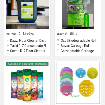
हाउसकीपिंग डिस्पेंसर
कचरे की थैलियां
Dazzl Floor Cleaner Disinfectant 5ltr
OxoâBiodegradable Roll
Taski R-7 Concentrate Floor cleaner 5ltr
Savari Garbage Roll
Savari R-7 Floor Cleaner 5ltr
Compostable Garbage Roll Beco