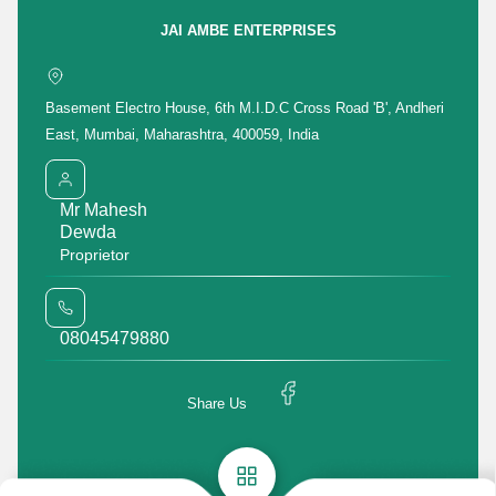
Get Quotation
Get Price List
Discuss Requirement
JAI AMBE ENTERPRISES
Enter Buying Requirement Details
Basement Electro House, 6th M.I.D.C Cross Road 'B', Andheri
East, Mumbai, Maharashtra, 400059, India
Mr Mahesh
मोबाइल number
Dewda
Proprietor
08045479880
Share Us
Featured Products