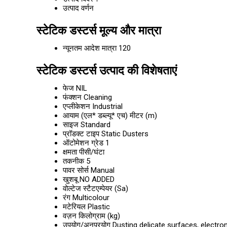
उत्पाद वर्णन
स्टेटिक डस्टर्स मूल्य और मात्रा
न्यूनतम आदेश मात्रा
120
स्टेटिक डस्टर्स उत्पाद की विशेषताएं
फेज
NIL
फंक्शन
Cleaning
एप्लीकेशन
Industrial
आयाम (एल* डब्ल्यू* एच)
मीटर (m)
साइज
Standard
प्रॉडक्ट टाइप
Static Dusters
ऑटोमेशन ग्रेड
1
क्षमता
पीसी/घंटा
तकनीक
5
पावर सोर्स
Manual
खुशबू
NO ADDED
वोल्टेज
स्टैटएम्पेयर (Sa)
रंग
Multicolour
मटेरियल
Plastic
वज़न
किलोग्राम (kg)
उपयोग/अनुप्रयोग
Dusting delicate surfaces, electron