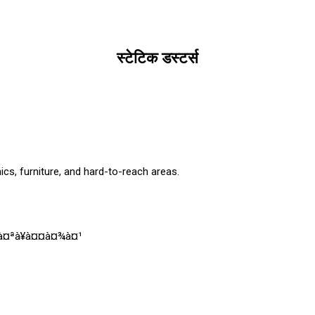
स्टेटिक डस्टर्स
ics, furniture, and hard-to-reach areas.
¸à¤ªà¥à¤¤à¤¾à¤¹