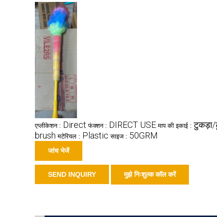
Direct
DIRECT USE
टुकड़ा/
एप्लीकेशन :
फंक्शन :
माप की इकाई :
brush
Plastic
50GRM
मटेरियल :
साइज :
जांच भेजें
SEND INQUIRY
मुझे निःशुल्क कॉल करें