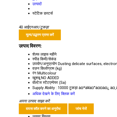
उत्पादों
स्टेटिक डस्टर्स
40 आईएनआर
/टुकड़ा
मूल्य/उद्धरण प्राप्त करें
उत्पाद विवरण:
शेल्फ लाइफ
महीने
स्पीड
किमी/सेकंड
उपयोग/अनुप्रयोग
Dusting delicate surfaces, electron
वज़न
किलोग्राम (kg)
रंग
Multicolour
खुशबू
NO ADDED
वोल्टेज
स्टैटएम्पेयर (Sa)
Supply Ability :
10000 टुकड़ा à¤ªà¥à¤°à¤¤à¤¿ à¤
अधिक देखने के लिए क्लिक करें
अपना उत्पाद साझा करें:
वापस कॉल करने का अनुरोध
जांच भेजें
उत्पाद विवरण