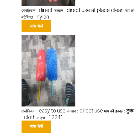
direct
direct use at place clean
एप्लीकेशन :
फंक्शन :
माप क
nylon
मटेरियल :
जांच भेजें
easy to use
direct use
टुक
एप्लीकेशन :
फंक्शन :
माप की इकाई :
cloth
1224"
:
साइज :
जांच भेजें